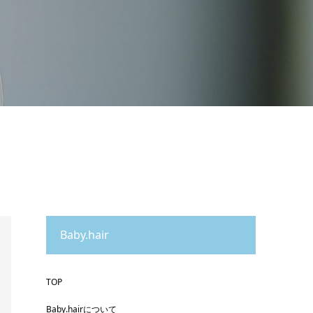
Baby.hair
TOP
Baby.hairについて