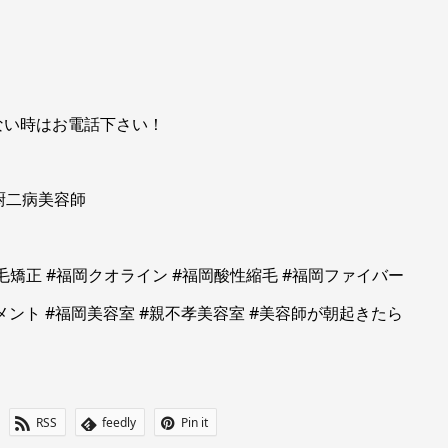
ない時はお電話下さい！
厨二病美容師
毛矯正 #福岡クオライン #福岡酸性縮毛 #福岡ファイバー
メント #福岡美容室 #親不孝美容室 #美容師が朝起きたら
RSS
feedly
Pin it