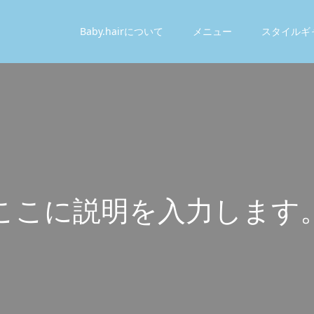
Baby.hairについて
メニュー
スタイルギ
こ
こ
に
説
明
を
入
力
し
ま
す
こ