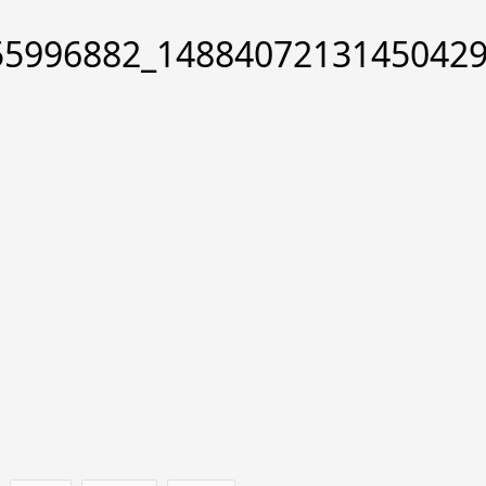
55996882_1488407213145042