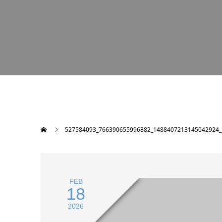
527584093_766390655996882_1488407213145042924_
FEB
18
2026