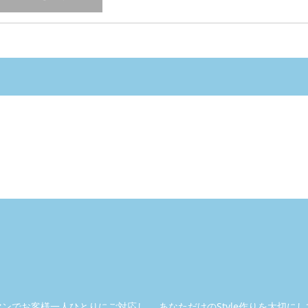
マンで
お客様一人ひとりにご対応し、
あなただけのStyle作りを大切に