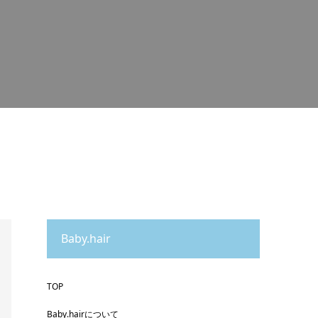
Baby.hair
TOP
Baby.hairについて