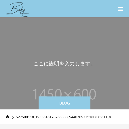
こ
こ
に
説
明
を
入
力
し
ま
す
。
BLOG
527599118_1933616170765338_5440769325180875611_n