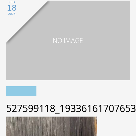
FEB
18
2026
527599118_19336161707653