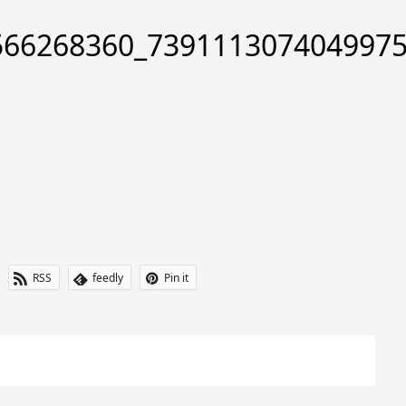
566268360_739111307404997
RSS
feedly
Pin it