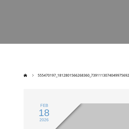
555470197_1812801566268360_7391113074049975692
FEB
18
2026