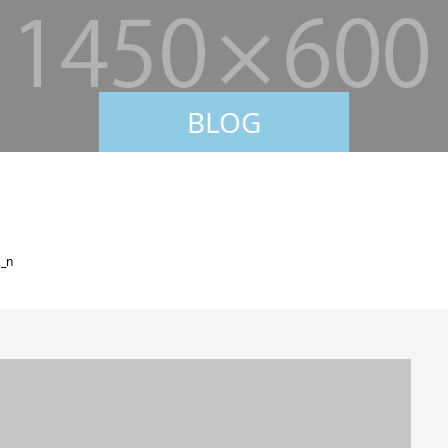
BLOG
_n