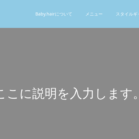
Baby.hairについて
メニュー
スタイルギ
こ
こ
に
説
明
を
入
力
し
ま
す