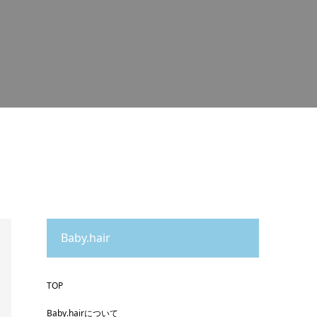
Baby.hair
TOP
Baby.hairについて