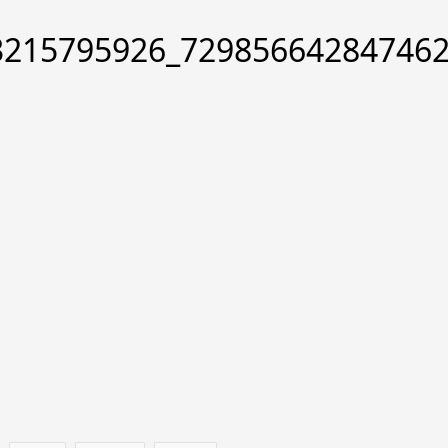
3215795926_72985664284746