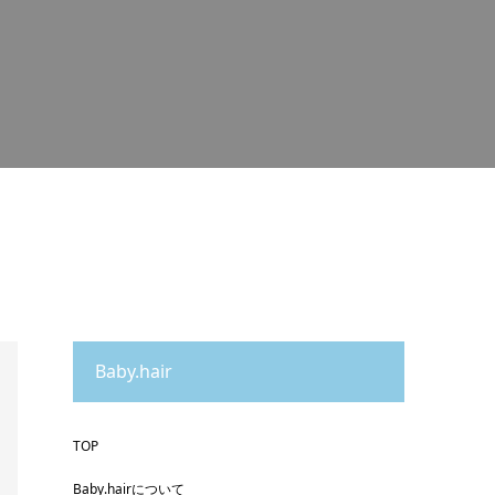
Baby.hair
TOP
Baby.hairについて