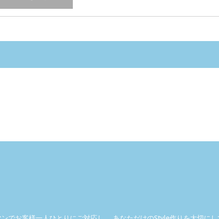
マンで
お客様一人ひとりにご対応し、
あなただけのStyle作りを大切に