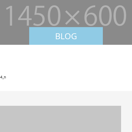
BLOG
4_n