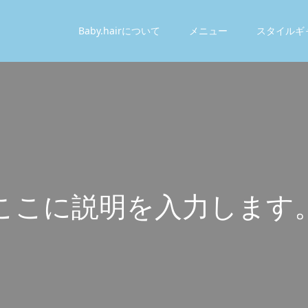
Baby.hairについて
メニュー
スタイルギ
こ
こ
に
説
明
を
入
力
し
ま
す
こ