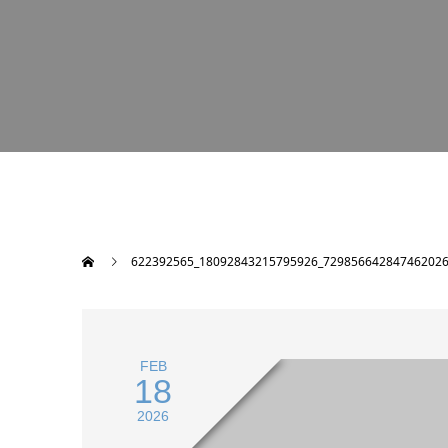
622392565_18092843215795926_729856642847462026
FEB
18
2026