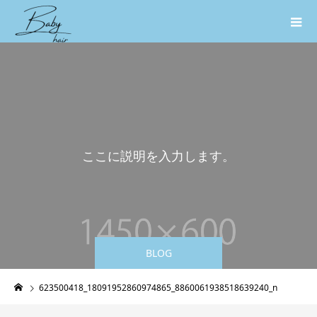
こ
こ
に
説
明
を
入
力
し
ま
す
。
こ
こ
BLOG
623500418_18091952860974865_8860061938518639240_n