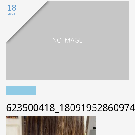
FEB
18
2026
623500418_18091952860974