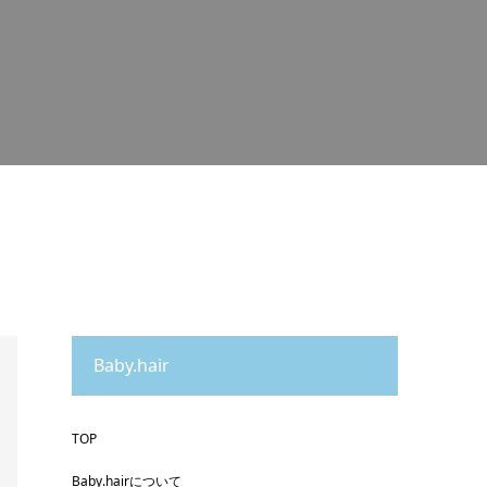
Baby.hair
TOP
Baby.hairについて