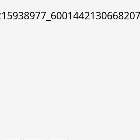
215938977_600144213066820