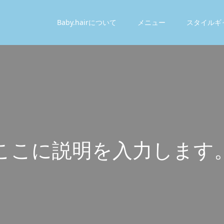
Baby.hairについて
メニュー
スタイルギ
こ
こ
に
説
明
を
入
力
し
ま
す
こ
こ