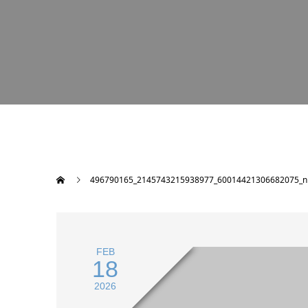
496790165_2145743215938977_60014421306682075_n
FEB
18
2026