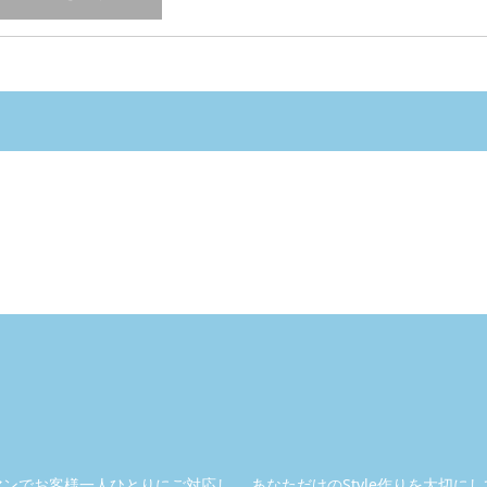
マンで
お客様一人ひとりにご対応し、
あなただけのStyle作りを大切に