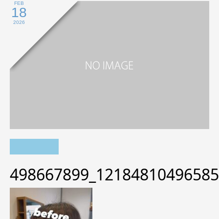
FEB
18
2026
498667899_12184810496585