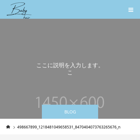
こ
こ
に
説
明
を
入
力
し
ま
す
。
こ
こ
に
説
BLOG
498667899_1218481049658531_8470404073763265676_n