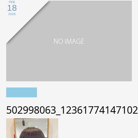
FEB
18
2026
502998063_12361774147102