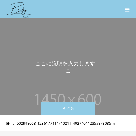
こ
こ
に
説
明
を
入
力
し
ま
す
。
こ
こ
に
説
BLOG
502998063_1236177414710211_402740112355873085_n