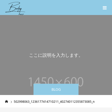
こ
こ
に
説
明
を
入
力
し
ま
す
。
こ
こ
に
BLOG
502998063_1236177414710211_402740112355873085_n