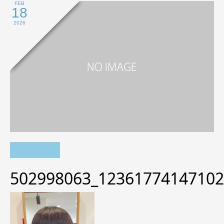
FEB
18
2026
502998063_12361774147102