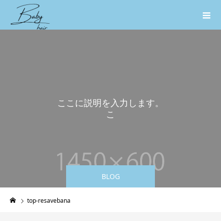
こ
こ
に
説
明
を
入
力
し
ま
す
。
こ
こ
に
BLOG
top-resavebana